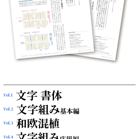
文字 書体
Vol.1
文字組み
Vol.2
基本編
和欧混植
Vol.3
文字組み
Vol.4
応用編