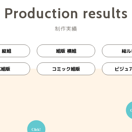
Production results
制作実績
 縦組
組版 横組
総ル
式組版
コミック組版
ビジュ