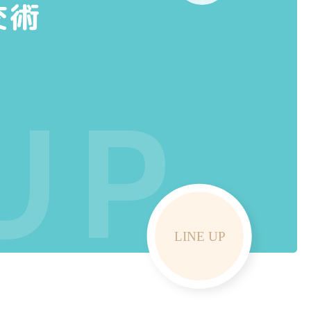
交術
UP