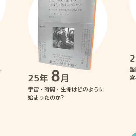
い
8
路
25年
月
宮
宇宙・時間・生命はどのように
始まったのか?