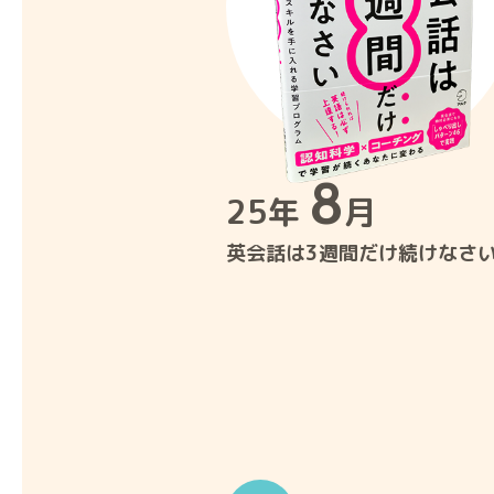
8
25年
月
英会話は3週間だけ続けなさ