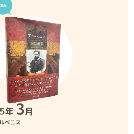
3
25年
月
ルベニス