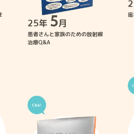
ま
5
座
25年
月
患者さんと家族のための放射線
治療Q&A