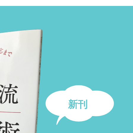
頭のいい人は「短く
投資の女神は弱者に微笑む
き
JTBパブリッシング 刊
グ 刊