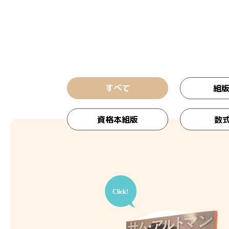
すべて
組版
資格本組版
数