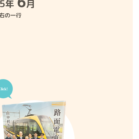
6
25年
月
右の一行