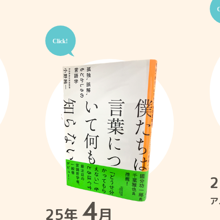
4
ア
25年
月