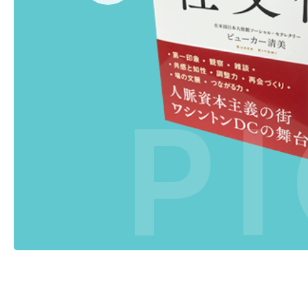
アルク 刊
P