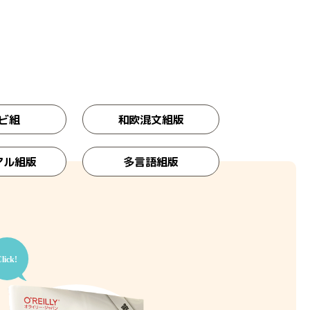
ビ組
和欧混文組版
アル組版
多言語組版