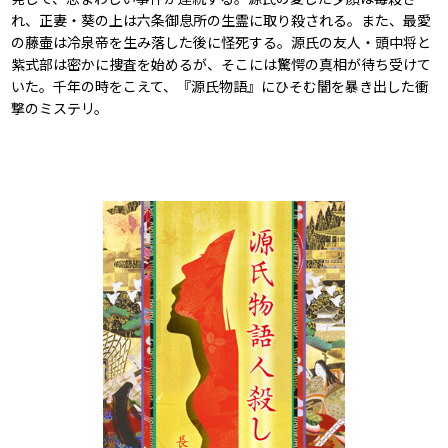
れ、正妻・葵の上は六条御息所の生霊に取り殺される。また、最愛
の藤壷は冷泉帝を生み落した後に怪死する。源氏の友人・頭中将と
紫式部は密かに捜査を始めるが、そこには驚愕の真相が待ち受けて
いた。千年の時をこえて、『源氏物語』にひそむ闇を暴き出した衝
撃のミステリ。