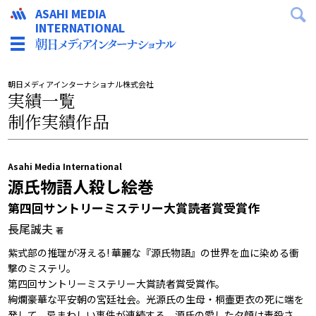
ASAHI MEDIA
INTERNATIONAL
朝日メディアインターナショナル株式会社
実績一覧
制作実績作品
Asahi Media International
源氏物語人殺し絵巻
第四回サントリーミステリー大賞読者賞受賞作
長尾誠夫
著
紫式部の推理が冴える! 華麗な『源氏物語』の世界を血に染める衝
撃のミステリ。
第四回サントリーミステリー大賞読者賞受賞作。
絢爛豪華な平安朝の宮廷社会。光源氏の生母・桐壷更衣の死に端を
発して、忌まわしい事件が連続する。源氏の愛した夕顔は毒殺さ