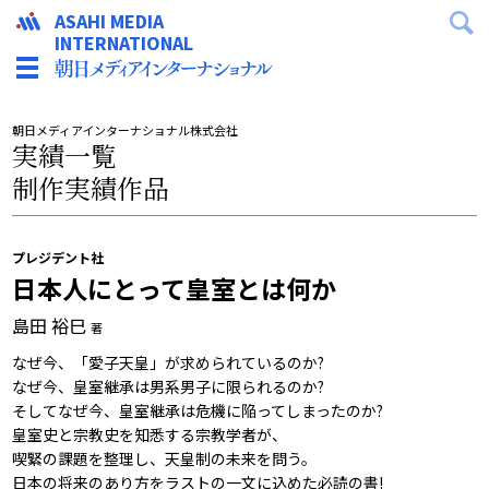
ASAHI MEDIA
INTERNATIONAL
朝日メディアインターナショナル株式会社
実績一覧
制作実績作品
プレジデント社
日本人にとって皇室とは何か
島田 裕巳
著
なぜ今、「愛子天皇」が求められているのか?
なぜ今、皇室継承は男系男子に限られるのか?
そしてなぜ今、皇室継承は危機に陥ってしまったのか?
皇室史と宗教史を知悉する宗教学者が、
喫緊の課題を整理し、天皇制の未来を問う。
日本の将来のあり方をラストの一文に込めた必読の書!