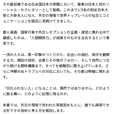
その最前線である在米国日本大使館において、著者は日本人初のソ
ーシャル・セクレタリーとして勤務。これまでに9名の駐米日本大
使と大使夫人に仕え、外交の現場で世界トップレベルの社交とコミ
ュニケーションを間近に見続けてきました。
要人接遇、国家行事や外交レセプションの企画・運営に携わる中で
痛感したのは、「人間関係力」が成果そのものを左右するという事
実です。
一流の人々は、第一印象のつくりかた、出会いの設計、相手を観察
する力、雑談の技術、会食とその後のフォロー、そして自然につな
がり続ける関係構築まで、すべてを戦略的に磨き上げています。さ
らに予期せぬトラブルへの対応においても、その差は明確に現れま
す。
「忘れられない人」になることは、偶然ではありません。どのよう
に振る舞い、どのように記憶に残るのか。
本書では、外交の現場で培われた実践知をもとに、誰でも再現でき
る形でその技術と考え方を解説します。