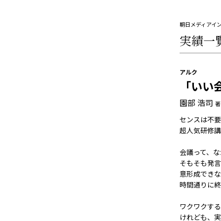
朝日メディアイ
実績一
アルク
「いい
園部 浩司
著
センスは不要!
超人気研修講
会議って、な
そもそも発言
意形成できな
時間通りに終
ワクワクする
けれども、実