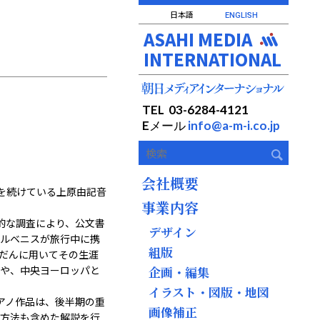
日本語
ENGLISH
ASAHI MEDIA
INTERNATIONAL
TEL 03-6284-4121
Eメール
info@a-m-i.co.jp
会社概要
筆を続けている上原由記音
事業内容
格的な調査により、公文書
デザイン
ルベニスが旅行中に携
組版
だんに用いてその生涯
や、中央ヨーロッパと
企画・編集
イラスト・図版・地図
アノ作品は、後半期の重
画像補正
方法も含めた解説を行