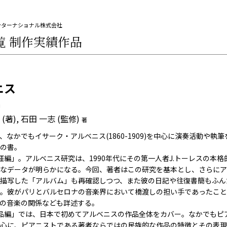
ンターナショナル株式会社
覧
制作実績作品
ニス
品
(著), 石田 一志 (監修)
著
、なかでもイサーク・アルベニス(1860-1909)を中心に演奏活動や執
の書。
涯編」。アルベニス研究は、1990年代にその第一人者J.トーレスの本
なデータが明らかになる。今回、著者はこの研究を基本とし、さらにア
描写した「アルバム」も再確認しつつ、また彼の日記や往復書簡もふん
。彼がパリとバルセロナの音楽界において橋渡しの担い手であったこと
の音楽の関係なども詳述する。
品編」では、日本で初めてアルベニスの作品全体をカバー。なかでもピ
心に、ピアニストである著者ならではの民族的な作品の特徴とその表現