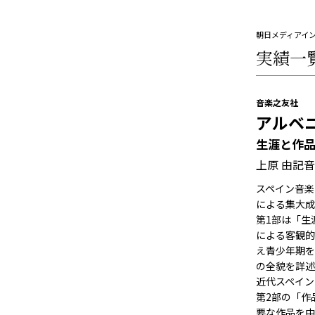
朝日メディアイ
実績一
音楽之友社
アルベ
生涯と作
上原 由記音 
スペイン音楽
による集大成
第1部は「生
による客観的
え青少年期を
の全貌を詳述
近代スペイン
第2部の「作
要な作品を中