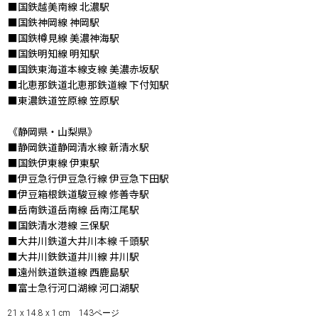
■国鉄越美南線 北濃駅
■国鉄神岡線 神岡駅
■国鉄樽見線 美濃神海駅
■国鉄明知線 明知駅
■国鉄東海道本線支線 美濃赤坂駅
■北恵那鉄道北恵那鉄道線 下付知駅
■東濃鉄道笠原線 笠原駅
《静岡県・山梨県》
■静岡鉄道静岡清水線 新清水駅
■国鉄伊東線 伊東駅
■伊豆急行伊豆急行線 伊豆急下田駅
■伊豆箱根鉄道駿豆線 修善寺駅
■岳南鉄道岳南線 岳南江尾駅
■国鉄清水港線 三保駅
■大井川鉄道大井川本線 千頭駅
■大井川鉄鉄道井川線 井川駅
■遠州鉄道鉄道線 西鹿島駅
■富士急行河口湖線 河口湖駅
21 x 14.8 x 1 cm 143ページ