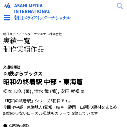
ASAHI MEDIA
INTERNATIONAL
朝日メディアインターナショナル株式会社
実績一覧
制作実績作品
交通新聞社
DJ鉄ぶらブックス
昭和の終着駅 中部・東海篇
松本 典久 (著),‎ 清水 武 (著),‎ 安田 就視
著
『昭和の終着駅』シリーズ6冊目です。
今回は中部・東海地方(愛知・岐阜・静岡・山梨)の題材をまとめ、
記録の少ないローカル私鉄もカラーで収録しています。
●《収録内容》