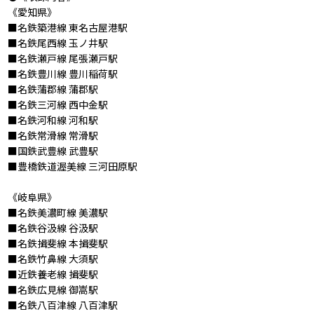
《愛知県》
■名鉄築港線 東名古屋港駅
■名鉄尾西線 玉ノ井駅
■名鉄瀬戸線 尾張瀬戸駅
■名鉄豊川線 豊川稲荷駅
■名鉄蒲郡線 蒲郡駅
■名鉄三河線 西中金駅
■名鉄河和線 河和駅
■名鉄常滑線 常滑駅
■国鉄武豊線 武豊駅
■豊橋鉄道渥美線 三河田原駅
《岐阜県》
■名鉄美濃町線 美濃駅
■名鉄谷汲線 谷汲駅
■名鉄揖斐線 本揖斐駅
■名鉄竹鼻線 大須駅
■近鉄養老線 揖斐駅
■名鉄広見線 御嵩駅
■名鉄八百津線 八百津駅