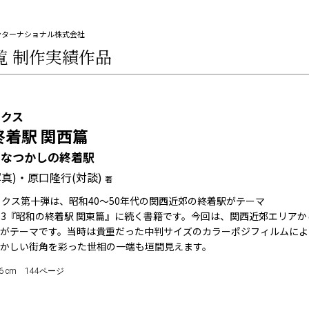
ンターナショナル株式会社
覧
制作実績作品
ックス
終着駅 関西篇
るなつかしの終着駅
真)・原口隆行(対談)
著
ックス第十弾は、昭和40～50年代の関西近郊の終着駅がテーマ
03『昭和の終着駅 関東篇』に続く書籍です。今回は、関西近郊エリアから
がテーマです。当時は貴重だった中判サイズのカラーポジフィルムによ
かしい街角を彩った世相の一端も垣間見えます。
x 1.6 cm 144ページ