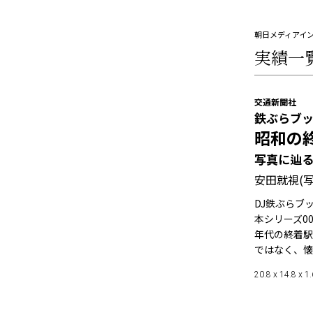
朝日メディアイ
実績一
交通新聞社
鉄ぶらブ
昭和の
写真に辿
安田就視(写
DJ鉄ぶらブ
本シリーズ0
年代の終着駅
ではなく、懐
20.8 x 14.8 