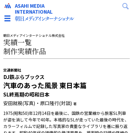
ASAHI MEDIA
INTERNATIONAL
朝日メディアインターナショナル株式会社
実績一覧
制作実績作品
交通新聞社
DJ鉄ぶらブックス
汽車のあった風景 東日本篇
SL終焉期の昭和日本
安田就視(写真)・原口隆行(対談)
著
1975(昭和50)年12月14日を最後に、国鉄の営業線から旅客SL列車
が姿を消して今年で40年。本格的なSLが走っていた最後の時代を、
カラーフィルムで記録した写真家の貴重なライブラリを基に振り返
ります。昭和40年代の抒情的な鉄道風景を、撮影時の記憶や路線の