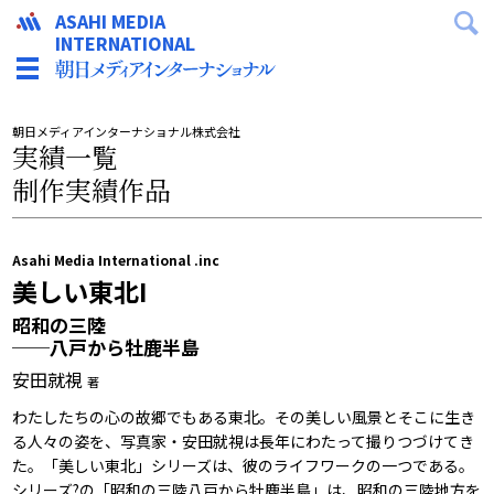
ASAHI MEDIA
INTERNATIONAL
朝日メディアインターナショナル株式会社
実績一覧
制作実績作品
Asahi Media International .inc
美しい東北I
昭和の三陸
──八戸から牡鹿半島
安田就視
著
わたしたちの心の故郷でもある東北。その美しい風景とそこに生き
る人々の姿を、写真家・安田就視は長年にわたって撮りつづけてき
た。「美しい東北」シリーズは、彼のライフワークの一つである。
シリーズ?の「昭和の三陸――八戸から牡鹿半島」は、昭和の三陸地方を