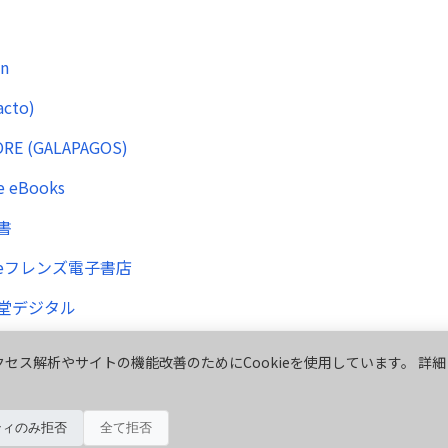
n
acto)
RE (GALAPAGOS)
e eBooks
書
eフレンズ電子書店
堂デジタル
セス解析やサイトの機能改善のためにCookieを使用しています。 詳細
ティのみ拒否
全て拒否