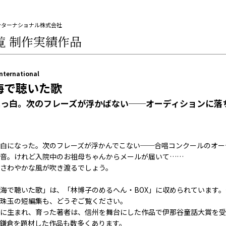
ンターナショナル株式会社
覧
制作実績作品
International
海で聴いた歌
真っ白。次のフレーズが浮かばない──オーディションに落
白になった。次のフレーズが浮かんでこない──合唱コンクールのオー
音。けれど入院中のお祖母ちゃんからメールが届いて……
さわやかな風が吹き渡るでしょう。
海で聴いた歌」は、「林博子のめるへん・BOX」に収められています
珠玉の短編集も、どうぞご覧ください。
に生まれ、育った著者は、信州を舞台にした作品で伊那谷童話大賞を受
鎌倉を題材した作品も数多くあります。