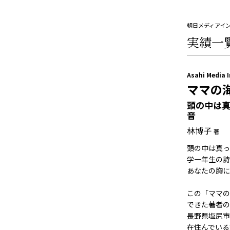
朝日メディアイ
実績一
Asahi Media 
ママの
頭の中は
音
林博子
著
頭の中は真っ
学一年生の詩
あなたの胸に
この「ママの
できた著者の
長野県塩尻市
在住んでいる