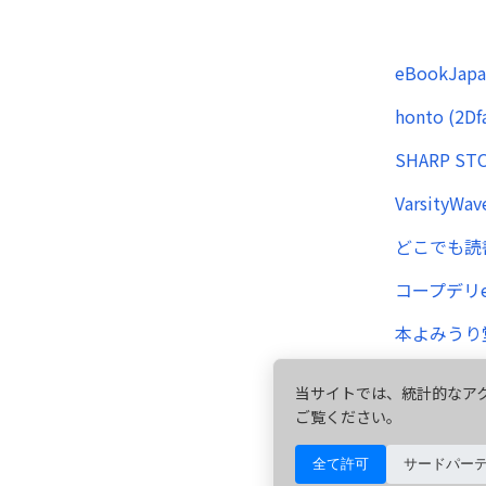
eBookJapa
honto (2Df
SHARP STO
VarsityWav
どこでも読
コープデリ
本よみうり
当サイトでは、統計的なアク
ご覧ください。
全て許可
サードパー