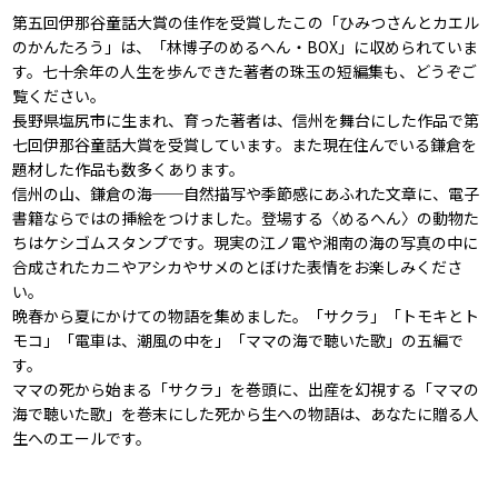
第五回伊那谷童話大賞の佳作を受賞したこの「ひみつさんとカエル
のかんたろう」は、「林博子のめるへん・BOX」に収められていま
す。七十余年の人生を歩んできた著者の珠玉の短編集も、どうぞご
覧ください。
長野県塩尻市に生まれ、育った著者は、信州を舞台にした作品で第
七回伊那谷童話大賞を受賞しています。また現在住んでいる鎌倉を
題材した作品も数多くあります。
信州の山、鎌倉の海──自然描写や季節感にあふれた文章に、電子
書籍ならではの挿絵をつけました。登場する〈めるへん〉の動物た
ちはケシゴムスタンプです。現実の江ノ電や湘南の海の写真の中に
合成されたカニやアシカやサメのとぼけた表情をお楽しみくださ
い。
晩春から夏にかけての物語を集めました。「サクラ」「トモキとト
モコ」「電車は、潮風の中を」「ママの海で聴いた歌」の五編で
す。
ママの死から始まる「サクラ」を巻頭に、出産を幻視する「ママの
海で聴いた歌」を巻末にした死から生への物語は、あなたに贈る人
生へのエールです。