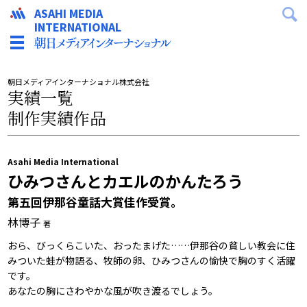
ASAHI MEDIA
INTERNATIONAL
朝日メディアインターナショナル株式会社
実績一覧
制作実績作品
Asahi Media International
ひみつさんとカエルのかんたろう
第五回伊那谷童話大賞佳作受賞。
林博子
著
おら、びっくらこいた、おったまげた……伊那谷の貧しい教会に住
みついた蛙が物語る、牧師の卵、ひみつさんの愉快で胸のすく活躍
です。
あなたの胸にさわやかな風が吹き渡るでしょう。