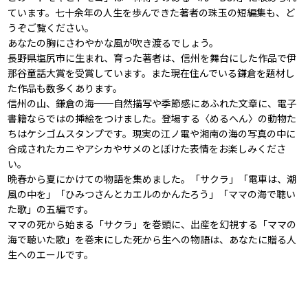
ています。七十余年の人生を歩んできた著者の珠玉の短編集も、ど
うぞご覧ください。
あなたの胸にさわやかな風が吹き渡るでしょう。
長野県塩尻市に生まれ、育った著者は、信州を舞台にした作品で伊
那谷童話大賞を受賞しています。また現在住んでいる鎌倉を題材し
た作品も数多くあります。
信州の山、鎌倉の海──自然描写や季節感にあふれた文章に、電子
書籍ならではの挿絵をつけました。登場する〈めるへん〉の動物た
ちはケシゴムスタンプです。現実の江ノ電や湘南の海の写真の中に
合成されたカニやアシカやサメのとぼけた表情をお楽しみくださ
い。
晩春から夏にかけての物語を集めました。「サクラ」「電車は、潮
風の中を」「ひみつさんとカエルのかんたろう」「ママの海で聴い
た歌」の五編です。
ママの死から始まる「サクラ」を巻頭に、出産を幻視する「ママの
海で聴いた歌」を巻末にした死から生への物語は、あなたに贈る人
生へのエールです。