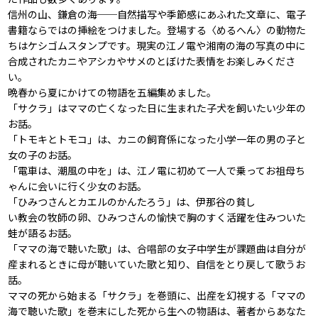
信州の山、鎌倉の海──自然描写や季節感にあふれた文章に、電子
書籍ならではの挿絵をつけました。登場する〈めるへん〉の動物た
ちはケシゴムスタンプです。現実の江ノ電や湘南の海の写真の中に
合成されたカニやアシカやサメのとぼけた表情をお楽しみくださ
い。
晩春から夏にかけての物語を五編集めました。
「サクラ」はママの亡くなった日に生まれた子犬を飼いたい少年の
お話。
「トモキとトモコ」は、カニの飼育係になった小学一年の男の子と
女の子のお話。
「電車は、潮風の中を」は、江ノ電に初めて一人で乗ってお祖母ち
ゃんに会いに行く少女のお話。
「ひみつさんとカエルのかんたろう」は、伊那谷の貧し
い教会の牧師の卵、ひみつさんの愉快で胸のすく活躍を住みついた
蛙が語るお話。
「ママの海で聴いた歌」は、合唱部の女子中学生が課題曲は自分が
産まれるときに母が聴いていた歌と知り、自信をとり戻して歌うお
話。
ママの死から始まる「サクラ」を巻頭に、出産を幻視する「ママの
海で聴いた歌」を巻末にした死から生への物語は、著者からあなた