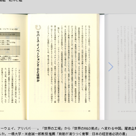
ァーウェイ、アリババ……。「世界の工場」から「世界のR&D拠点」へ変わる中国。躍進企
るか。一橋大学・米倉誠一郎教授 推薦「背筋が凍りつく衝撃…日本の経営者必読の書」