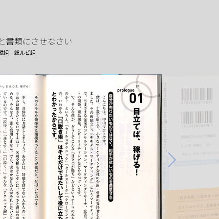
と書類にさせなさい
縦組
総ルビ組