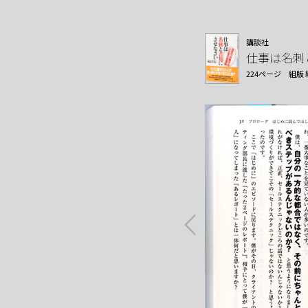
講談社
仕事は名刺
224ページ
組版 