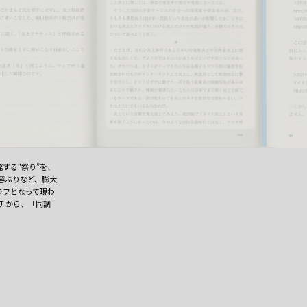
する“祭り”を、
容ぶりなど、膨大
ラフとなって現わ
ーチから、「同調