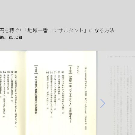
0万円を稼ぐ! 「地域一番コンサルタント」になる方法
縦組
総ルビ組