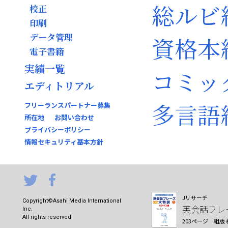
総ルビ
校正
印刷
データ管理
資格本
電子書籍
実績一覧
コミッ
エディトリアル
多言語
フリーランスパートナー募集
所在地
お問い合わせ
プライバシーポリシー
情報セキュリティ基本方針
Jリサーチ
Copyright
©Asahi Media International
英会話フレ
Inc.
All rights reserved
203ページ
組版 