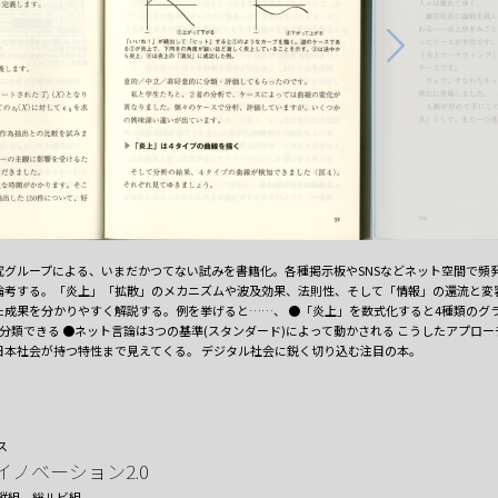
グループによる、いまだかつてない試みを書籍化。各種掲示板やSNSなどネット空間で頻発
論考する。「炎上」「拡散」のメカニズムや波及効果、法則性、そして「情報」の還流と変
た成果を分かりやすく解説する。例を挙げると……、 ●「炎上」を数式化すると4種類のグ
つに分類できる ●ネット言論は3つの基準(スタンダード)によって動かされる こうしたアプロ
日本社会が持つ特性まで見えてくる。 デジタル社会に鋭く切り込む注目の本。
ス
ノベーション2.0
縦組
総ルビ組