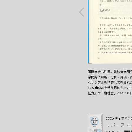
国際学会も注目。筑波大学研究
学問的に解析・分析・評価・
なサンプルを精査して得られ
れる ●SNSを使う目的も4
圧力」や「縦社会」といった
CCCメディアハウ
リバース・イ
256ページ
組版 