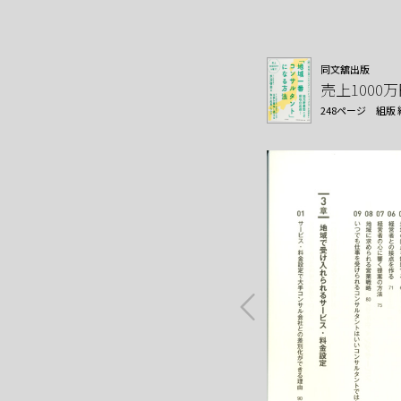
同文舘出版
売上100
248ページ
組版 