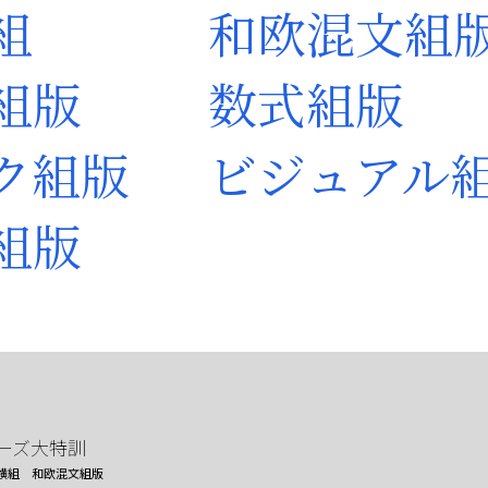
組
和欧混文組
組版
数式組版
ク組版
ビジュアル
組版
ーズ大特訓
横組
和欧混文組版