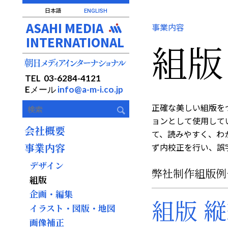
日本語
ENGLISH
ASAHI MEDIA
事業内容
INTERNATIONAL
組版
TEL 03-6284-4121
Eメール
info@a-m-i.co.jp
正確な美しい組版をつ
ョンとして使用して
会社概要
て、読みやすく、わ
事業内容
ず内校正を行い、誤
デザイン
弊社制作組版例
組版
企画・編集
組版 
イラスト・図版・地図
画像補正